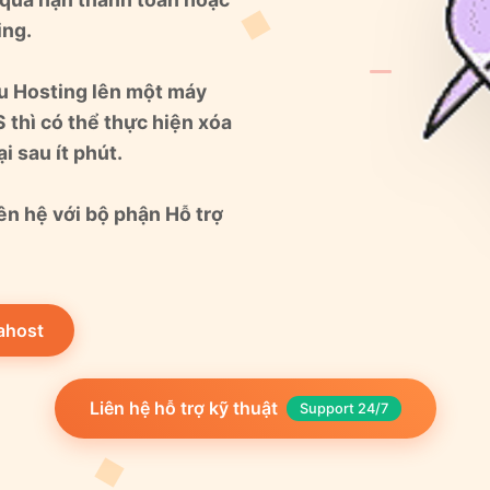
ing.
ệu Hosting lên một máy
 thì có thể thực hiện xóa
i sau ít phút.
iên hệ với bộ phận Hỗ trợ
ahost
Liên hệ hỗ trợ kỹ thuật
Support 24/7