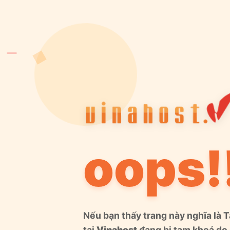
oops!
Nếu bạn thấy trang này nghĩa là 
tại
Vinahost
đang bị tạm khoá do